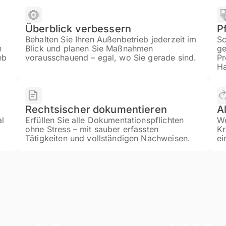
Überblick verbessern
P
Behalten Sie Ihren Außenbetrieb jederzeit im
Sc
n
Blick und planen Sie Maßnahmen
ge
eb
vorausschauend – egal, wo Sie gerade sind.
Pr
Ha
Rechtsischer dokumentieren
A
al
Erfüllen Sie alle Dokumentationspflichten
We
ohne Stress – mit sauber erfassten
Kr
Tätigkeiten und vollständigen Nachweisen.
ei