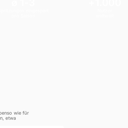
ø 1-3
+1.000
Spritzungen eingespart
Nutzer
pro Saison
weltweit
ebenso wie für
n, etwa