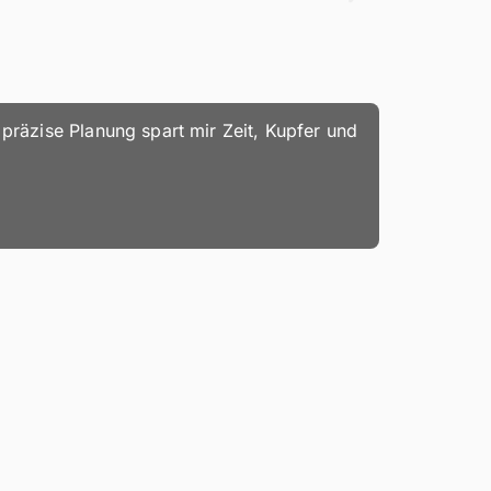
präzise Planung spart mir Zeit, Kupfer und
Wetterprog
Verbesseru
Mat
Auß