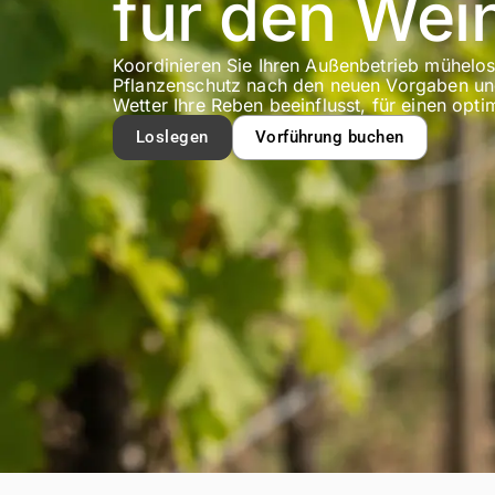
für den Wei
Koordinieren Sie Ihren Außenbetrieb mühelo
Pflanzenschutz nach den neuen Vorgaben und
Wetter Ihre Reben beeinflusst, für einen opt
Loslegen
Vorführung buchen