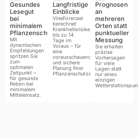
Gesundes
Langfristige
Prognosen
Lesegut
Einblicke
an
bei
VineForecast
mehreren
berechnet
minimalem
Orten statt
Krankheitsrisiken
Pflanzenschutz
punktueller
bis zu 14
Mit
Messung
Tage im
dynamischen
Voraus – für
Sie erhalten
Empfehlungen
eine
präzise
spritzen Sie
vorausschauende
Vorhersagen
zum
und sichere
für viele
optimalen
Planung Ihrer
Lagen statt
Zeitpunkt –
Pflanzenschutzstrategien.
nur eines
für gesunde
einzigen
Reben bei
Wetterstationspun
minimalem
Mitteleinsatz.