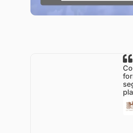
Co
fo
se
pl