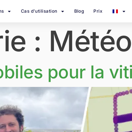
ns
Cas d'utilisation
Blog
Prix
ie :
Météo
iles pour la vit