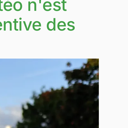
éo n'est
entive des