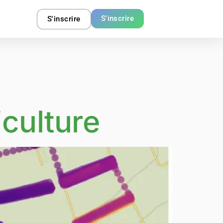
S'inscrire
S'inscrire
iculture